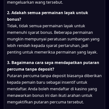
mengeluarkan wang tersebut.
2. Adakah semua permainan layak untuk
bonus?
Tidak, tidak semua permainan layak untuk
memenuhi syarat bonus. Beberapa permainan
mungkin mempunyai peratusan sumbangan yang
lebih rendah kepada syarat pertaruhan, jadi
penting untuk memeriksa permainan yang layak.
3. Bagaimana cara saya mendapatkan putaran
percuma tanpa deposit?
Putaran percuma tanpa deposit biasanya diberikan
kepada pemain baru sebagai insentif untuk
mendaftar. Anda boleh mendaftar di kasino yang
menawarkan bonus ini dan ikuti arahan untuk
mengaktifkan putaran percuma tersebut.