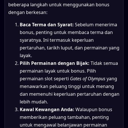
beberapa langkah untuk menggunakan bonus
dengan berkesan:
Baca Terma dan Syarat:
Sebelum menerima
bonus, penting untuk membaca terma dan
syaratnya. Ini termasuk keperluan
pertaruhan, tarikh luput, dan permainan yang
layak.
Pilih Permainan dengan Bijak:
Tidak semua
permainan layak untuk bonus. Pilih
permainan slot seperti
Gates of Olympus
yang
menawarkan peluang tinggi untuk menang
dan memenuhi keperluan pertaruhan dengan
lebih mudah.
Kawal Kewangan Anda:
Walaupun bonus
memberikan peluang tambahan, penting
untuk mengawal belanjawan permainan