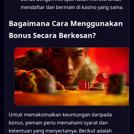
mendaftar dan bermain di kasino yang sama.
Bagaimana Cara Menggunakan
Bonus Secara Berkesan?
Untuk memaksimalkan keuntungan daripada
bonus, pemain perlu memahami syarat dan
ketentuan yang menyertainya. Berikut adalah