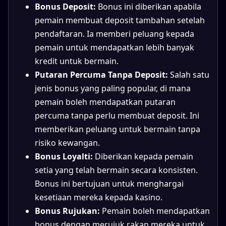
Bonus Deposit:
Bonus ini diberikan apabila
pemain membuat deposit tambahan setelah
pendaftaran. Ia memberi peluang kepada
pemain untuk mendapatkan lebih banyak
kredit untuk bermain.
Putaran Percuma Tanpa Deposit:
Salah satu
jenis bonus yang paling popular, di mana
pemain boleh mendapatkan putaran
percuma tanpa perlu membuat deposit. Ini
memberikan peluang untuk bermain tanpa
risiko kewangan.
Bonus Loyalti:
Diberikan kepada pemain
setia yang telah bermain secara konsisten.
Bonus ini bertujuan untuk menghargai
kesetiaan mereka kepada kasino.
Bonus Rujukan:
Pemain boleh mendapatkan
bonus dengan merujuk rakan mereka untuk