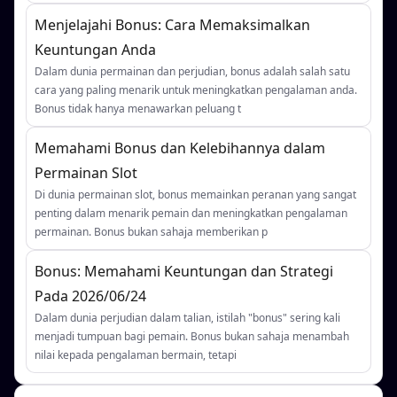
Menjelajahi Bonus: Cara Memaksimalkan
Keuntungan Anda
Dalam dunia permainan dan perjudian, bonus adalah salah satu
cara yang paling menarik untuk meningkatkan pengalaman anda.
Bonus tidak hanya menawarkan peluang t
Memahami Bonus dan Kelebihannya dalam
Permainan Slot
Di dunia permainan slot, bonus memainkan peranan yang sangat
penting dalam menarik pemain dan meningkatkan pengalaman
permainan. Bonus bukan sahaja memberikan p
Bonus: Memahami Keuntungan dan Strategi
Pada 2026/06/24
Dalam dunia perjudian dalam talian, istilah "bonus" sering kali
menjadi tumpuan bagi pemain. Bonus bukan sahaja menambah
nilai kepada pengalaman bermain, tetapi