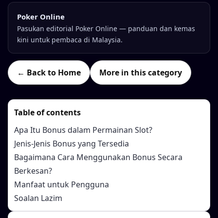
Poker Online
Pasukan editorial Poker Online — panduan dan kemas
kini untuk pembaca di Malaysia.
← Back to Home
More in this category
Table of contents
Apa Itu Bonus dalam Permainan Slot?
Jenis-Jenis Bonus yang Tersedia
Bagaimana Cara Menggunakan Bonus Secara
Berkesan?
Manfaat untuk Pengguna
Soalan Lazim