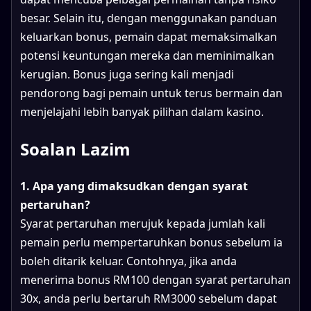
besar. Selain itu, dengan menggunakan panduan
keluarkan bonus, pemain dapat memaksimalkan
potensi keuntungan mereka dan meminimalkan
kerugian. Bonus juga sering kali menjadi
pendorong bagi pemain untuk terus bermain dan
menjelajahi lebih banyak pilihan dalam kasino.
Soalan Lazim
1. Apa yang dimaksudkan dengan syarat
pertaruhan?
Syarat pertaruhan merujuk kepada jumlah kali
pemain perlu mempertaruhkan bonus sebelum ia
boleh ditarik keluar. Contohnya, jika anda
menerima bonus RM100 dengan syarat pertaruhan
30x, anda perlu bertaruh RM3000 sebelum dapat