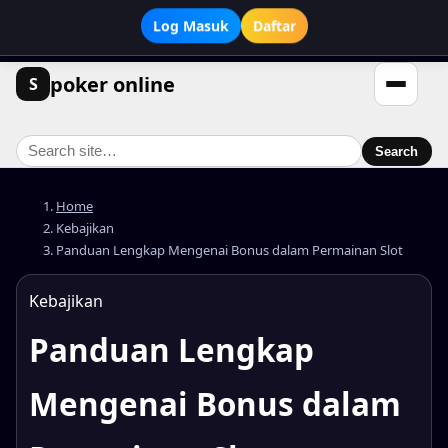
Log Masuk
Daftar
poker online
S
Search
Search
Home
Kebajikan
Panduan Lengkap Mengenai Bonus dalam Permainan Slot
Kebajikan
Panduan Lengkap
Mengenai Bonus dalam