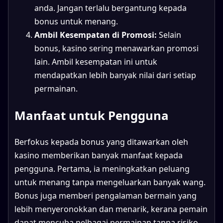
anda. Jangan terlalu bergantung kepada
bonus untuk menang.
Ambil Kesempatan di Promosi:
Selain
bonus, kasino sering menawarkan promosi
lain. Ambil kesempatan ini untuk
mendapatkan lebih banyak nilai dari setiap
permainan.
Manfaat untuk Pengguna
Berfokus kepada bonus yang ditawarkan oleh
kasino memberikan banyak manfaat kepada
pengguna. Pertama, ia meningkatkan peluang
untuk menang tanpa mengeluarkan banyak wang.
Bonus juga memberi pengalaman bermain yang
lebih menyeronokkan dan menarik, kerana pemain
dapat mencuba pelbagai permainan tanpa risiko