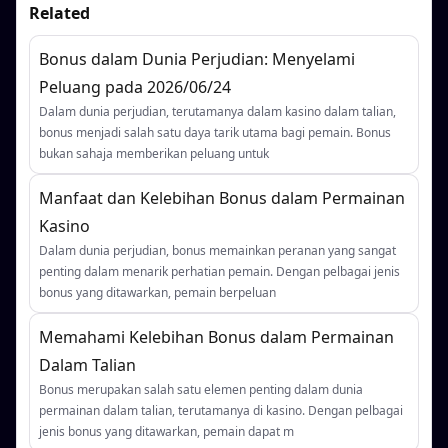
Related
Bonus dalam Dunia Perjudian: Menyelami
Peluang pada 2026/06/24
Dalam dunia perjudian, terutamanya dalam kasino dalam talian,
bonus menjadi salah satu daya tarik utama bagi pemain. Bonus
bukan sahaja memberikan peluang untuk
Manfaat dan Kelebihan Bonus dalam Permainan
Kasino
Dalam dunia perjudian, bonus memainkan peranan yang sangat
penting dalam menarik perhatian pemain. Dengan pelbagai jenis
bonus yang ditawarkan, pemain berpeluan
Memahami Kelebihan Bonus dalam Permainan
Dalam Talian
Bonus merupakan salah satu elemen penting dalam dunia
permainan dalam talian, terutamanya di kasino. Dengan pelbagai
jenis bonus yang ditawarkan, pemain dapat m