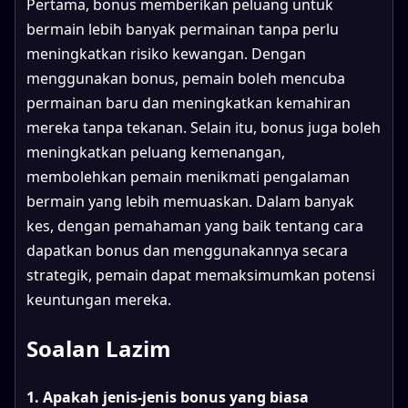
Pertama, bonus memberikan peluang untuk
bermain lebih banyak permainan tanpa perlu
meningkatkan risiko kewangan. Dengan
menggunakan bonus, pemain boleh mencuba
permainan baru dan meningkatkan kemahiran
mereka tanpa tekanan. Selain itu, bonus juga boleh
meningkatkan peluang kemenangan,
membolehkan pemain menikmati pengalaman
bermain yang lebih memuaskan. Dalam banyak
kes, dengan pemahaman yang baik tentang cara
dapatkan bonus dan menggunakannya secara
strategik, pemain dapat memaksimumkan potensi
keuntungan mereka.
Soalan Lazim
1. Apakah jenis-jenis bonus yang biasa