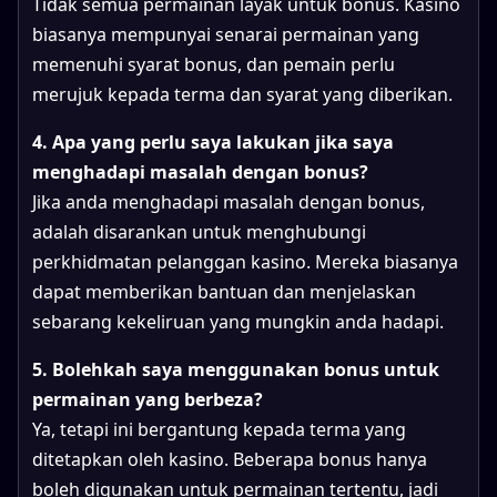
Tidak semua permainan layak untuk bonus. Kasino
biasanya mempunyai senarai permainan yang
memenuhi syarat bonus, dan pemain perlu
merujuk kepada terma dan syarat yang diberikan.
4. Apa yang perlu saya lakukan jika saya
menghadapi masalah dengan bonus?
Jika anda menghadapi masalah dengan bonus,
adalah disarankan untuk menghubungi
perkhidmatan pelanggan kasino. Mereka biasanya
dapat memberikan bantuan dan menjelaskan
sebarang kekeliruan yang mungkin anda hadapi.
5. Bolehkah saya menggunakan bonus untuk
permainan yang berbeza?
Ya, tetapi ini bergantung kepada terma yang
ditetapkan oleh kasino. Beberapa bonus hanya
boleh digunakan untuk permainan tertentu, jadi