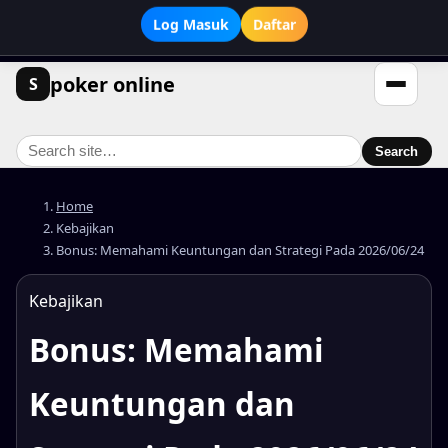
Log Masuk
Daftar
poker online
S
Search
Search
Home
Kebajikan
Bonus: Memahami Keuntungan dan Strategi Pada 2026/06/24
Kebajikan
Bonus: Memahami
Keuntungan dan