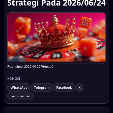
Strategi Pada 2026/06/24
Published:
2026-06-29
·
Views:
0
KONGSI
WhatsApp
Telegram
Facebook
X
Salin pautan