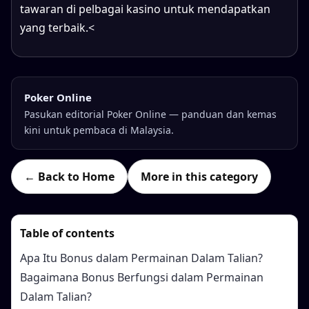
tawaran di pelbagai kasino untuk mendapatkan
yang terbaik.<
Poker Online
Pasukan editorial Poker Online — panduan dan kemas
kini untuk pembaca di Malaysia.
← Back to Home
More in this category
Table of contents
Apa Itu Bonus dalam Permainan Dalam Talian?
Bagaimana Bonus Berfungsi dalam Permainan
Dalam Talian?