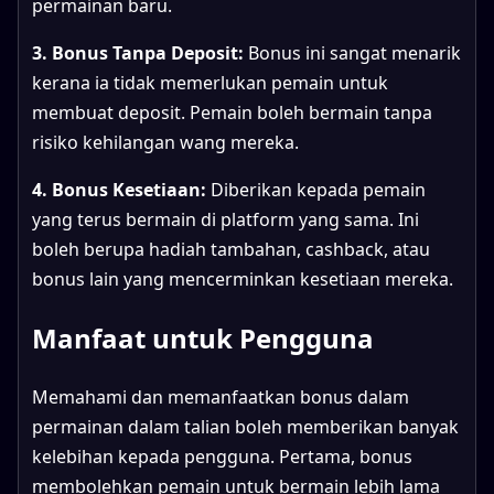
permainan baru.
3. Bonus Tanpa Deposit:
Bonus ini sangat menarik
kerana ia tidak memerlukan pemain untuk
membuat deposit. Pemain boleh bermain tanpa
risiko kehilangan wang mereka.
4. Bonus Kesetiaan:
Diberikan kepada pemain
yang terus bermain di platform yang sama. Ini
boleh berupa hadiah tambahan, cashback, atau
bonus lain yang mencerminkan kesetiaan mereka.
Manfaat untuk Pengguna
Memahami dan memanfaatkan bonus dalam
permainan dalam talian boleh memberikan banyak
kelebihan kepada pengguna. Pertama, bonus
membolehkan pemain untuk bermain lebih lama