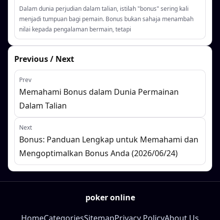
Dalam dunia perjudian dalam talian, istilah "bonus" sering kali
menjadi tumpuan bagi pemain. Bonus bukan sahaja menambah
nilai kepada pengalaman bermain, tetapi
Previous / Next
Prev
Memahami Bonus dalam Dunia Permainan
Dalam Talian
Next
Bonus: Panduan Lengkap untuk Memahami dan
Mengoptimalkan Bonus Anda (2026/06/24)
poker online
Home
Categories
Sitemap
Privacy Policy
About Us