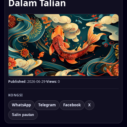
Dalam Talian
Published:
2026-06-29
·
Views:
0
KONGSI
WhatsApp
Telegram
Facebook
X
Salin pautan