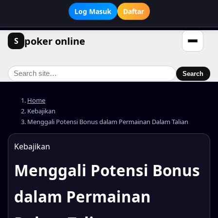
Log Masuk
Daftar
poker online
S
Search
Search
Home
Kebajikan
Menggali Potensi Bonus dalam Permainan Dalam Talian
Kebajikan
Menggali Potensi Bonus
dalam Permainan