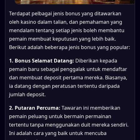
Terdapat pelbagai jenis bonus yang ditawarkan
oleh kasino dalam talian, dan pemahaman yang
mendalam tentang setiap jenis boleh membantu
pemain membuat keputusan yang lebih baik.
Berikut adalah beberapa jenis bonus yang popular:
1. Bonus Selamat Datang:
Diberikan kepada
pemain baru sebagai penggalak untuk mendaftar
dan membuat deposit pertama mereka. Biasanya,
ia datang dengan peratusan tertentu daripada
jumlah deposit.
2. Putaran Percuma:
Tawaran ini memberikan
pemain peluang untuk bermain permainan
tertentu tanpa menggunakan duit mereka sendiri.
Ini adalah cara yang baik untuk mencuba