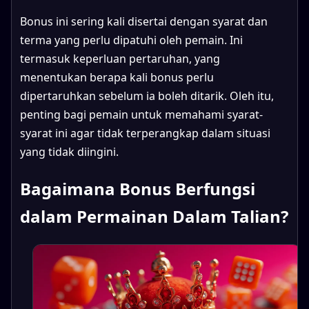
Bonus ini sering kali disertai dengan syarat dan
terma yang perlu dipatuhi oleh pemain. Ini
termasuk keperluan pertaruhan, yang
menentukan berapa kali bonus perlu
dipertaruhkan sebelum ia boleh ditarik. Oleh itu,
penting bagi pemain untuk memahami syarat-
syarat ini agar tidak terperangkap dalam situasi
yang tidak diingini.
Bagaimana Bonus Berfungsi
dalam Permainan Dalam Talian?