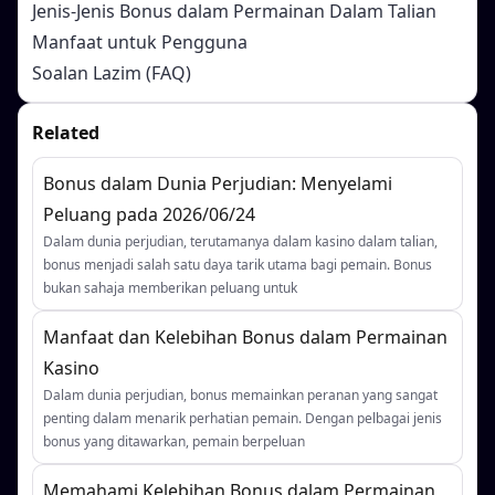
Jenis-Jenis Bonus dalam Permainan Dalam Talian
Manfaat untuk Pengguna
Soalan Lazim (FAQ)
Related
Bonus dalam Dunia Perjudian: Menyelami
Peluang pada 2026/06/24
Dalam dunia perjudian, terutamanya dalam kasino dalam talian,
bonus menjadi salah satu daya tarik utama bagi pemain. Bonus
bukan sahaja memberikan peluang untuk
Manfaat dan Kelebihan Bonus dalam Permainan
Kasino
Dalam dunia perjudian, bonus memainkan peranan yang sangat
penting dalam menarik perhatian pemain. Dengan pelbagai jenis
bonus yang ditawarkan, pemain berpeluan
Memahami Kelebihan Bonus dalam Permainan