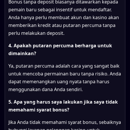
Bonus tanpa deposit biasanya ditawarkan kepada
pemain baru sebagai insentif untuk mendaftar.
Anda hanya perlu membuat akun dan kasino akan
memberikan kredit atau putaran percuma tanpa
perlu melakukan deposit.
4. Apakah putaran percuma berharga untuk
dimainkan?
Ya, putaran percuma adalah cara yang sangat baik
untuk mencoba permainan baru tanpa risiko. Anda
dapat memenangkan uang nyata tanpa harus
menggunakan dana Anda sendiri.
5. Apa yang harus saya lakukan jika saya tidak
memahami syarat bonus?
Jika Anda tidak memahami syarat bonus, sebaiknya
hubungi layanan pelanggan kasino untuk