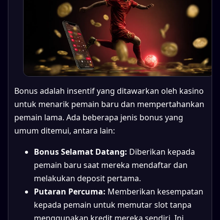
Bonus adalah insentif yang ditawarkan oleh kasino
untuk menarik pemain baru dan mempertahankan
pemain lama. Ada beberapa jenis bonus yang
umum ditemui, antara lain:
Bonus Selamat Datang:
Diberikan kepada
pemain baru saat mereka mendaftar dan
melakukan deposit pertama.
Putaran Percuma:
Memberikan kesempatan
kepada pemain untuk memutar slot tanpa
menggunakan kredit mereka sendiri. Ini