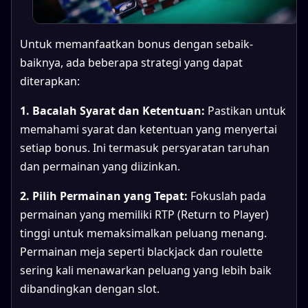
Untuk memanfaatkan bonus dengan sebaik-
baiknya, ada beberapa strategi yang dapat
diterapkan:
1. Bacalah Syarat dan Ketentuan:
Pastikan untuk
memahami syarat dan ketentuan yang menyertai
setiap bonus. Ini termasuk persyaratan taruhan
dan permainan yang diizinkan.
2. Pilih Permainan yang Tepat:
Fokuslah pada
permainan yang memiliki RTP (Return to Player)
tinggi untuk memaksimalkan peluang menang.
Permainan meja seperti blackjack dan roulette
sering kali menawarkan peluang yang lebih baik
dibandingkan dengan slot.