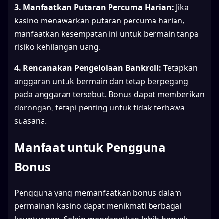
3. Manfaatkan Putaran Percuma Harian:
Jika
kasino menawarkan putaran percuma harian,
manfaatkan kesempatan ini untuk bermain tanpa
risiko kehilangan uang.
4. Rencanakan Pengelolaan Bankroll:
Tetapkan
anggaran untuk bermain dan tetap berpegang
pada anggaran tersebut. Bonus dapat memberikan
dorongan, tetapi penting untuk tidak terbawa
suasana.
Manfaat untuk Pengguna
Bonus
Pengguna yang memanfaatkan bonus dalam
permainan kasino dapat menikmati berbagai