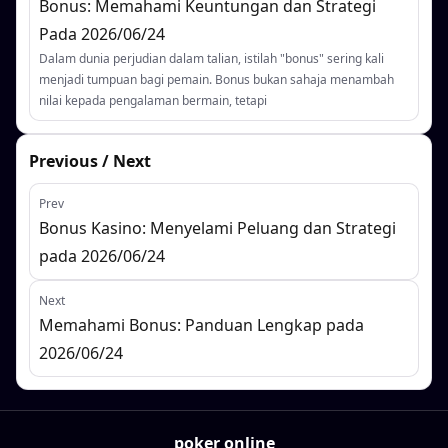
Bonus: Memahami Keuntungan dan Strategi
Pada 2026/06/24
Dalam dunia perjudian dalam talian, istilah "bonus" sering kali
menjadi tumpuan bagi pemain. Bonus bukan sahaja menambah
nilai kepada pengalaman bermain, tetapi
Previous / Next
Prev
Bonus Kasino: Menyelami Peluang dan Strategi
pada 2026/06/24
Next
Memahami Bonus: Panduan Lengkap pada
2026/06/24
poker online