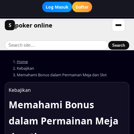
Log Masuk
Daftar
poker online
S
Search
Search
Home
Kebajikan
Memahami Bonus dalam Permainan Meja dan Slot
Kebajikan
Memahami Bonus
dalam Permainan Meja