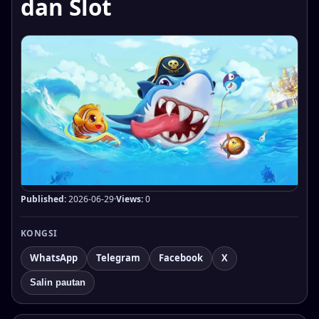
dan Slot
Published:
2026-06-29
·
Views:
0
KONGSI
WhatsApp
Telegram
Facebook
X
Salin pautan