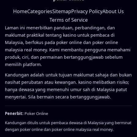
Home
Categories
Sitemap
Privacy Policy
About Us
Terms of Service
Laman ini menerbitkan panduan, perbandingan, dan
maklumat praktikal tentang kasino untuk pembaca di
Malaysia, berfokus pada poker online dan poker online
malaysia real money. Kami membantu pengguna memahami
produk, ciri, dan permainan bertanggungjawab sebelum
memilih platform.
Kandungan adalah untuk tujuan maklumat sahaja dan bukan
nasihat perubatan atau kewangan. kasino melibatkan risiko;
hanya dewasa yang memenuhi umur sah di Malaysia patut
menyertai. Sila bermain secara bertanggungjawab.
Penerbit:
Poker Online
Kandungan ditulis untuk pembaca dewasa di Malaysia yang berminat
dengan poker online dan poker online malaysia real money.