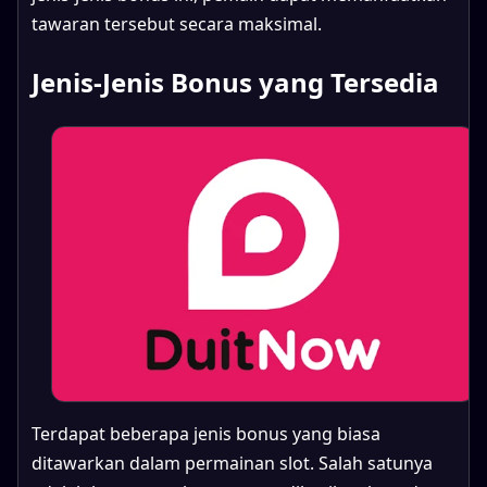
tawaran tersebut secara maksimal.
Jenis-Jenis Bonus yang Tersedia
Terdapat beberapa jenis bonus yang biasa
ditawarkan dalam permainan slot. Salah satunya