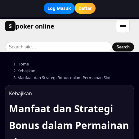
Log Masuk
Daftar
poker online
S
Search
Search
Home
Kebajikan
Manfaat dan Strategi Bonus dalam Permainan Slot
Kebajikan
Manfaat dan Strategi
Bonus dalam Permainan