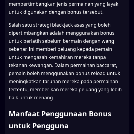
mempertimbangkan jenis permainan yang layak
untuk digunakan dengan bonus tersebut.
Salah satu strategi blackjack asas yang boleh
dipertimbangkan adalah menggunakan bonus
untuk berlatih sebelum bermain dengan wang
sebenar. Ini memberi peluang kepada pemain
untuk mengasah kemahiran mereka tanpa
tekanan kewangan. Dalam permainan baccarat,
pemain boleh menggunakan bonus reload untuk
meningkatkan taruhan mereka pada permainan
tertentu, memberikan mereka peluang yang lebih
baik untuk menang.
Manfaat Penggunaan Bonus
untuk Pengguna