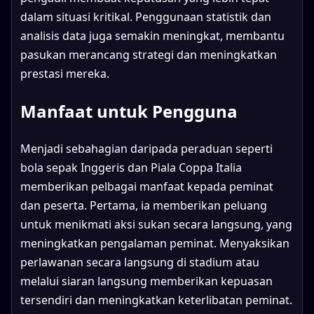
dalam situasi kritikal. Penggunaan statistik dan
analisis data juga semakin meningkat, membantu
pasukan merancang strategi dan meningkatkan
prestasi mereka.
Manfaat untuk Pengguna
Menjadi sebahagian daripada peraduan seperti
bola sepak Inggeris dan Piala Coppa Italia
memberikan pelbagai manfaat kepada peminat
dan peserta. Pertama, ia memberikan peluang
untuk menikmati aksi sukan secara langsung, yang
meningkatkan pengalaman peminat. Menyaksikan
perlawanan secara langsung di stadium atau
melalui siaran langsung memberikan kepuasan
tersendiri dan meningkatkan keterlibatan peminat.