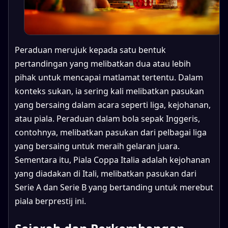
Peraduan merujuk kepada satu bentuk
pertandingan yang melibatkan dua atau lebih
pihak untuk mencapai matlamat tertentu. Dalam
konteks sukan, ia sering kali melibatkan pasukan
yang bersaing dalam acara seperti liga, kejohanan,
atau piala. Peraduan dalam bola sepak Inggeris,
contohnya, melibatkan pasukan dari pelbagai liga
yang bersaing untuk meraih gelaran juara.
Sementara itu, Piala Coppa Italia adalah kejohanan
yang diadakan di Itali, melibatkan pasukan dari
Serie A dan Serie B yang bertanding untuk merebut
piala berprestij ini.