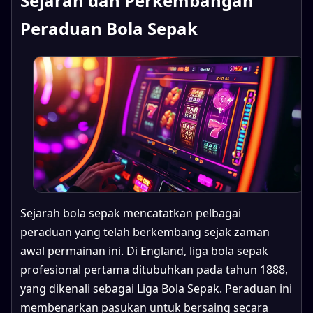
Sejarah dan Perkembangan
Peraduan Bola Sepak
Sejarah bola sepak mencatatkan pelbagai
peraduan yang telah berkembang sejak zaman
awal permainan ini. Di England, liga bola sepak
profesional pertama ditubuhkan pada tahun 1888,
yang dikenali sebagai Liga Bola Sepak. Peraduan ini
membenarkan pasukan untuk bersaing secara