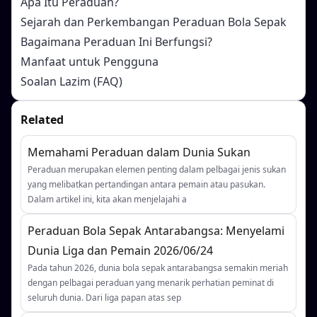
Apa Itu Peraduan?
Sejarah dan Perkembangan Peraduan Bola Sepak
Bagaimana Peraduan Ini Berfungsi?
Manfaat untuk Pengguna
Soalan Lazim (FAQ)
Related
Memahami Peraduan dalam Dunia Sukan
Peraduan merupakan elemen penting dalam pelbagai jenis sukan
yang melibatkan pertandingan antara pemain atau pasukan.
Dalam artikel ini, kita akan menjelajahi a
Peraduan Bola Sepak Antarabangsa: Menyelami
Dunia Liga dan Pemain 2026/06/24
Pada tahun 2026, dunia bola sepak antarabangsa semakin meriah
dengan pelbagai peraduan yang menarik perhatian peminat di
seluruh dunia. Dari liga papan atas sep