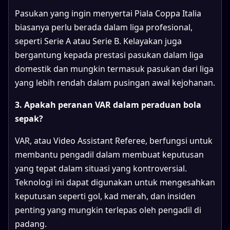
Pasukan yang ingin menyertai Piala Coppa Italia
biasanya perlu berada dalam liga profesional,
seperti Serie A atau Serie B. Kelayakan juga
bergantung kepada prestasi pasukan dalam liga
domestik dan mungkin termasuk pasukan dari liga
yang lebih rendah dalam pusingan awal kejohanan.
3. Apakah peranan VAR dalam peraduan bola
sepak?
VAR, atau Video Assistant Referee, berfungsi untuk
membantu pengadil dalam membuat keputusan
yang tepat dalam situasi yang kontroversial.
Teknologi ini dapat digunakan untuk mengesahkan
keputusan seperti gol, kad merah, dan insiden
penting yang mungkin terlepas oleh pengadil di
padang.