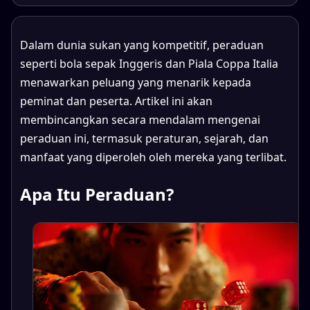
Dalam dunia sukan yang kompetitif, peraduan
seperti bola sepak Inggeris dan Piala Coppa Italia
menawarkan peluang yang menarik kepada
peminat dan peserta. Artikel ini akan
membincangkan secara mendalam mengenai
peraduan ini, termasuk peraturan, sejarah, dan
manfaat yang diperoleh oleh mereka yang terlibat.
Apa Itu Peraduan?