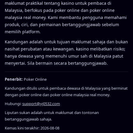
maklumat praktikal tentang kasino untuk pembaca di
Malaysia, berfokus pada poker online dan poker online
malaysia real money. Kami membantu pengguna memahami
produk, ciri, dan permainan bertanggungjawab sebelum
memilih platform.
Kandungan adalah untuk tujuan maklumat sahaja dan bukan
nasihat perubatan atau kewangan. kasino melibatkan risiko;
hanya dewasa yang memenuhi umur sah di Malaysia patut
menyertai. Sila bermain secara bertanggungjawab.
Penerbit:
Poker Online
Kandungan ditulis untuk pembaca dewasa di Malaysia yang berminat
dengan poker online dan poker online malaysia real money.
Hubungi:
support@yj0532.com
Liputan sukan adalah untuk maklumat dan tontonan
bertanggungjawab sahaja.
Kemas kini terakhir: 2026-08-08