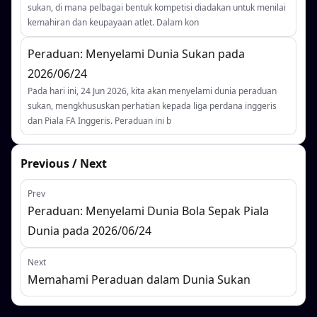
sukan, di mana pelbagai bentuk kompetisi diadakan untuk menilai
kemahiran dan keupayaan atlet. Dalam kon
Peraduan: Menyelami Dunia Sukan pada
2026/06/24
Pada hari ini, 24 Jun 2026, kita akan menyelami dunia peraduan
sukan, mengkhususkan perhatian kepada liga perdana inggeris
dan Piala FA Inggeris. Peraduan ini b
Previous / Next
Prev
Peraduan: Menyelami Dunia Bola Sepak Piala
Dunia pada 2026/06/24
Next
Memahami Peraduan dalam Dunia Sukan