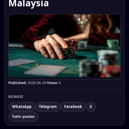
Malaysia
Published:
2026-06-29
·
Views:
0
KONGSI
WhatsApp
Telegram
Facebook
X
Salin pautan