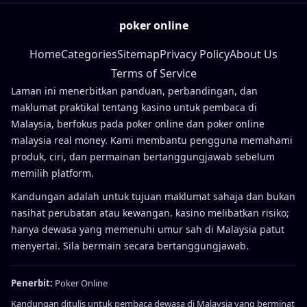
poker online
Home
Categories
Sitemap
Privacy Policy
About Us
Terms of Service
Laman ini menerbitkan panduan, perbandingan, dan
maklumat praktikal tentang kasino untuk pembaca di
Malaysia, berfokus pada poker online dan poker online
malaysia real money. Kami membantu pengguna memahami
produk, ciri, dan permainan bertanggungjawab sebelum
memilih platform.
Kandungan adalah untuk tujuan maklumat sahaja dan bukan
nasihat perubatan atau kewangan. kasino melibatkan risiko;
hanya dewasa yang memenuhi umur sah di Malaysia patut
menyertai. Sila bermain secara bertanggungjawab.
Penerbit:
Poker Online
Kandungan ditulis untuk pembaca dewasa di Malaysia yang berminat