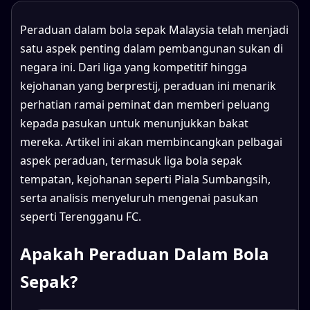
Peraduan dalam bola sepak Malaysia telah menjadi
satu aspek penting dalam pembangunan sukan di
negara ini. Dari liga yang kompetitif hingga
kejohanan yang berprestij, peraduan ini menarik
perhatian ramai peminat dan memberi peluang
kepada pasukan untuk menunjukkan bakat
mereka. Artikel ini akan membincangkan pelbagai
aspek peraduan, termasuk liga bola sepak
tempatan, kejohanan seperti Piala Sumbangsih,
serta analisis menyeluruh mengenai pasukan
seperti Terengganu FC.
Apakah Peraduan Dalam Bola
Sepak?