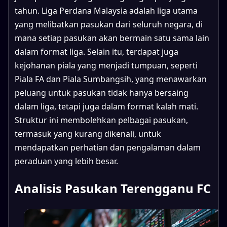
tahun. Liga Perdana Malaysia adalah liga utama
yang melibatkan pasukan dari seluruh negara, di
mana setiap pasukan akan bermain satu sama lain
dalam format liga. Selain itu, terdapat juga
kejohanan piala yang menjadi tumpuan, seperti
Piala FA dan Piala Sumbangsih, yang menawarkan
peluang untuk pasukan tidak hanya bersaing
dalam liga, tetapi juga dalam format kalah mati.
Struktur ini membolehkan pelbagai pasukan,
termasuk yang kurang dikenali, untuk
mendapatkan perhatian dan pengalaman dalam
peraduan yang lebih besar.
Analisis Pasukan Terengganu FC