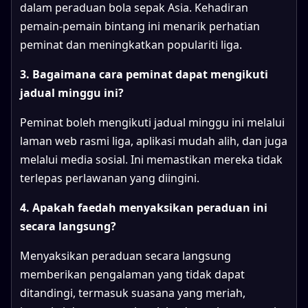
dalam peraduan bola sepak Asia. Kehadiran
pemain-pemain bintang ini menarik perhatian
peminat dan meningkatkan populariti liga.
3. Bagaimana cara peminat dapat mengikuti
jadual minggu ini?
Peminat boleh mengikuti jadual minggu ini melalui
laman web rasmi liga, aplikasi mudah alih, dan juga
melalui media sosial. Ini memastikan mereka tidak
terlepas perlawanan yang diingini.
4. Apakah faedah menyaksikan peraduan ini
secara langsung?
Menyaksikan peraduan secara langsung
memberikan pengalaman yang tidak dapat
ditandingi, termasuk suasana yang meriah,