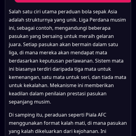
Salah satu ciri utama peraduan bola sepak Asia
adalah strukturnya yang unik. Liga Perdana musim
ini, sebagai contoh, mengandungi beberapa
pasukan yang bersaing untuk meraih gelaran
juara. Setiap pasukan akan bermain dalam satu
liga, di mana mereka akan mendapat mata
berdasarkan keputusan perlawanan. Sistem mata
ini biasanya terdiri daripada tiga mata untuk
kemenangan, satu mata untuk seri, dan tiada mata
untuk kekalahan. Mekanisme ini memberikan
keadilan dalam penilaian prestasi pasukan
sepanjang musim.
Di samping itu, peraduan seperti Piala AFC
menggunakan format kalah mati, di mana pasukan
yang kalah dikeluarkan dari kejohanan. Ini