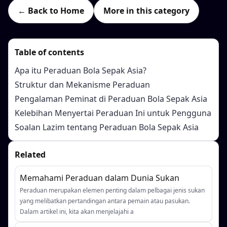
← Back to Home
More in this category
Table of contents
Apa itu Peraduan Bola Sepak Asia?
Struktur dan Mekanisme Peraduan
Pengalaman Peminat di Peraduan Bola Sepak Asia
Kelebihan Menyertai Peraduan Ini untuk Pengguna
Soalan Lazim tentang Peraduan Bola Sepak Asia
Related
Memahami Peraduan dalam Dunia Sukan
Peraduan merupakan elemen penting dalam pelbagai jenis sukan
yang melibatkan pertandingan antara pemain atau pasukan.
Dalam artikel ini, kita akan menjelajahi a