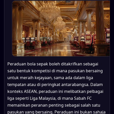
Peraduan bola sepak boleh ditakrifkan sebagai
satu bentuk kompetisi di mana pasukan bersaing
untuk meraih kejayaan, sama ada dalam liga
tempatan atau di peringkat antarabangsa. Dalam
konteks ASEAN, peraduan ini melibatkan pelbagai
liga seperti Liga Malaysia, di mana Sabah FC
memainkan peranan penting sebagai salah satu
pasukan yang bersaing. Peraduan ini bukan sahaja