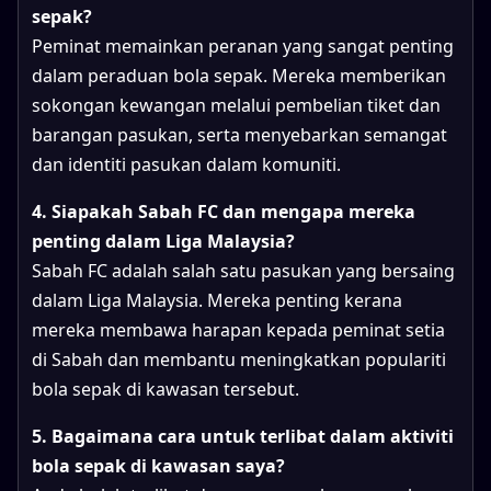
sepak?
Peminat memainkan peranan yang sangat penting
dalam peraduan bola sepak. Mereka memberikan
sokongan kewangan melalui pembelian tiket dan
barangan pasukan, serta menyebarkan semangat
dan identiti pasukan dalam komuniti.
4. Siapakah Sabah FC dan mengapa mereka
penting dalam Liga Malaysia?
Sabah FC adalah salah satu pasukan yang bersaing
dalam Liga Malaysia. Mereka penting kerana
mereka membawa harapan kepada peminat setia
di Sabah dan membantu meningkatkan populariti
bola sepak di kawasan tersebut.
5. Bagaimana cara untuk terlibat dalam aktiviti
bola sepak di kawasan saya?