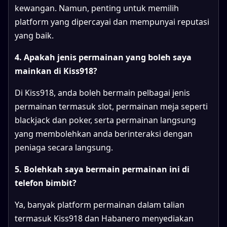
kewangan. Namun, penting untuk memilih
platform yang dipercayai dan mempunyai reputasi
yang baik.
4. Apakah jenis permainan yang boleh saya
mainkan di Kiss918?
Di Kiss918, anda boleh bermain pelbagai jenis
permainan termasuk slot, permainan meja seperti
blackjack dan poker, serta permainan langsung
yang membolehkan anda berinteraksi dengan
peniaga secara langsung.
5. Bolehkah saya bermain permainan ini di
telefon bimbit?
Ya, banyak platform permainan dalam talian
termasuk Kiss918 dan Habanero menyediakan