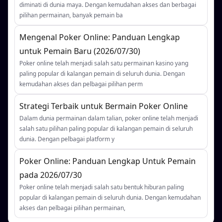
diminati di dunia maya. Dengan kemudahan akses dan berbagai
pilihan permainan, banyak pemain ba
Mengenal Poker Online: Panduan Lengkap
untuk Pemain Baru (2026/07/30)
Poker online telah menjadi salah satu permainan kasino yang
paling popular di kalangan pemain di seluruh dunia. Dengan
kemudahan akses dan pelbagai pilihan perm
Strategi Terbaik untuk Bermain Poker Online
Dalam dunia permainan dalam talian, poker online telah menjadi
salah satu pilihan paling popular di kalangan pemain di seluruh
dunia. Dengan pelbagai platform y
Poker Online: Panduan Lengkap Untuk Pemain
pada 2026/07/30
Poker online telah menjadi salah satu bentuk hiburan paling
popular di kalangan pemain di seluruh dunia. Dengan kemudahan
akses dan pelbagai pilihan permainan,