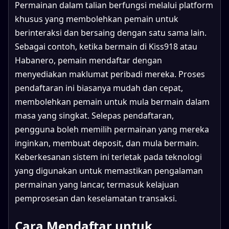
Permainan dalam talian berfungsi melalui platform
khusus yang membolehkan pemain untuk
berinteraksi dan bersaing dengan satu sama lain.
Sebagai contoh, ketika bermain di Kiss918 atau
Habanero, pemain mendaftar dengan
menyediakan maklumat peribadi mereka. Proses
pendaftaran ini biasanya mudah dan cepat,
membolehkan pemain untuk mula bermain dalam
masa yang singkat. Selepas pendaftaran,
pengguna boleh memilih permainan yang mereka
inginkan, membuat deposit, dan mula bermain.
Keberkesanan sistem ini terletak pada teknologi
yang digunakan untuk memastikan pengalaman
permainan yang lancar, termasuk kelajuan
pemprosesan dan keselamatan transaksi.
Cara Mendaftar untuk