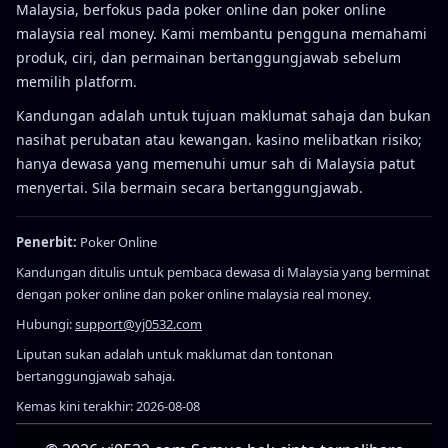
Malaysia, berfokus pada poker online dan poker online
malaysia real money. Kami membantu pengguna memahami
produk, ciri, dan permainan bertanggungjawab sebelum
memilih platform.
Kandungan adalah untuk tujuan maklumat sahaja dan bukan
nasihat perubatan atau kewangan. kasino melibatkan risiko;
hanya dewasa yang memenuhi umur sah di Malaysia patut
menyertai. Sila bermain secara bertanggungjawab.
Penerbit:
Poker Online
Kandungan ditulis untuk pembaca dewasa di Malaysia yang berminat
dengan poker online dan poker online malaysia real money.
Hubungi:
support@yj0532.com
Liputan sukan adalah untuk maklumat dan tontonan
bertanggungjawab sahaja.
Kemas kini terakhir: 2026-08-08