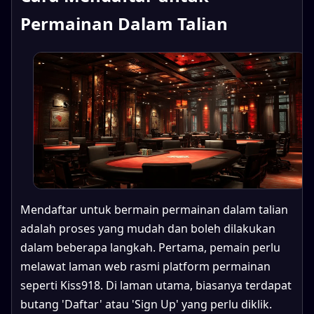
Permainan Dalam Talian
Mendaftar untuk bermain permainan dalam talian
adalah proses yang mudah dan boleh dilakukan
dalam beberapa langkah. Pertama, pemain perlu
melawat laman web rasmi platform permainan
seperti Kiss918. Di laman utama, biasanya terdapat
butang 'Daftar' atau 'Sign Up' yang perlu diklik.