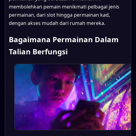
membolehkan pemain menikmati pelbagai jenis
permainan, dari slot hingga permainan kad,
dengan akses mudah dari rumah mereka.
Bagaimana Permainan Dalam
Talian Berfungsi