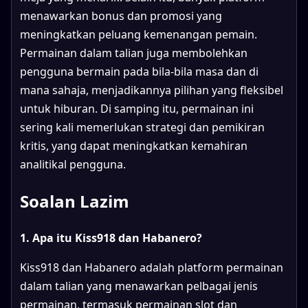
menawarkan bonus dan promosi yang
meningkatkan peluang kemenangan pemain.
Permainan dalam talian juga membolehkan
pengguna bermain pada bila-bila masa dan di
mana sahaja, menjadikannya pilihan yang fleksibel
untuk hiburan. Di samping itu, permainan ini
sering kali memerlukan strategi dan pemikiran
kritis, yang dapat meningkatkan kemahiran
analitikal pengguna.
Soalan Lazim
1. Apa itu Kiss918 dan Habanero?
Kiss918 dan Habanero adalah platform permainan
dalam talian yang menawarkan pelbagai jenis
permainan, termasuk permainan slot dan