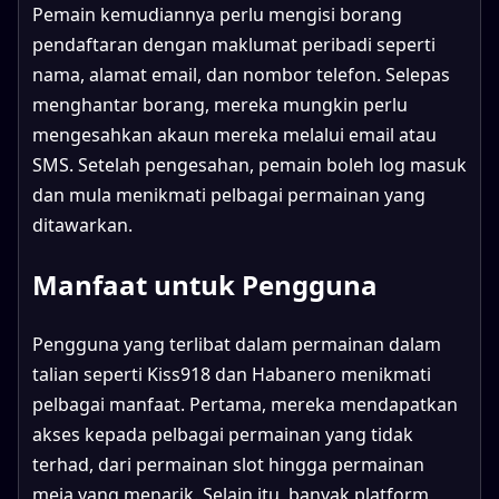
Pemain kemudiannya perlu mengisi borang
pendaftaran dengan maklumat peribadi seperti
nama, alamat email, dan nombor telefon. Selepas
menghantar borang, mereka mungkin perlu
mengesahkan akaun mereka melalui email atau
SMS. Setelah pengesahan, pemain boleh log masuk
dan mula menikmati pelbagai permainan yang
ditawarkan.
Manfaat untuk Pengguna
Pengguna yang terlibat dalam permainan dalam
talian seperti Kiss918 dan Habanero menikmati
pelbagai manfaat. Pertama, mereka mendapatkan
akses kepada pelbagai permainan yang tidak
terhad, dari permainan slot hingga permainan
meja yang menarik. Selain itu, banyak platform