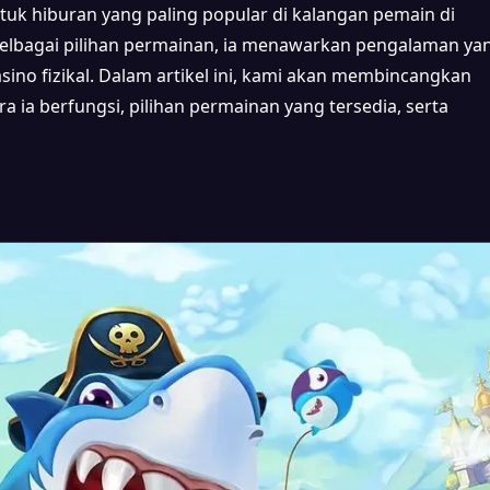
ntuk hiburan yang paling popular di kalangan pemain di
elbagai pilihan permainan, ia menawarkan pengalaman ya
ino fizikal. Dalam artikel ini, kami akan membincangkan
a ia berfungsi, pilihan permainan yang tersedia, serta