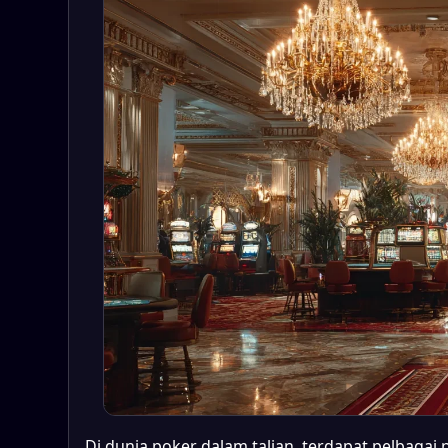
Di dunia poker dalam talian, terdapat pelbagai