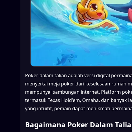
Poker dalam talian adalah versi digital permai
menyertai meja poker dari keselesaan rumah m
mempunyai sambungan internet. Platform poker
termasuk Texas Hold'em, Omaha, dan banyak l
yang intuitif, pemain dapat menikmati permain
Bagaimana Poker Dalam Talia