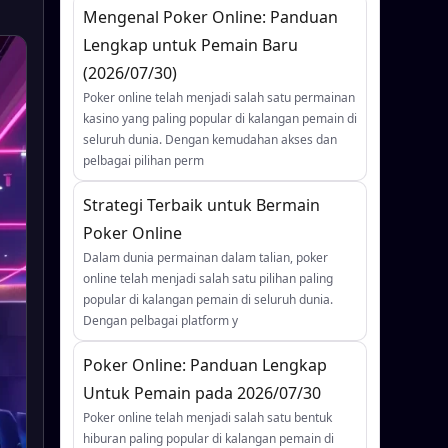
Mengenal Poker Online: Panduan
Lengkap untuk Pemain Baru
(2026/07/30)
Poker online telah menjadi salah satu permainan
kasino yang paling popular di kalangan pemain di
seluruh dunia. Dengan kemudahan akses dan
pelbagai pilihan perm
Strategi Terbaik untuk Bermain
Poker Online
Dalam dunia permainan dalam talian, poker
online telah menjadi salah satu pilihan paling
popular di kalangan pemain di seluruh dunia.
Dengan pelbagai platform y
Poker Online: Panduan Lengkap
Untuk Pemain pada 2026/07/30
Poker online telah menjadi salah satu bentuk
hiburan paling popular di kalangan pemain di