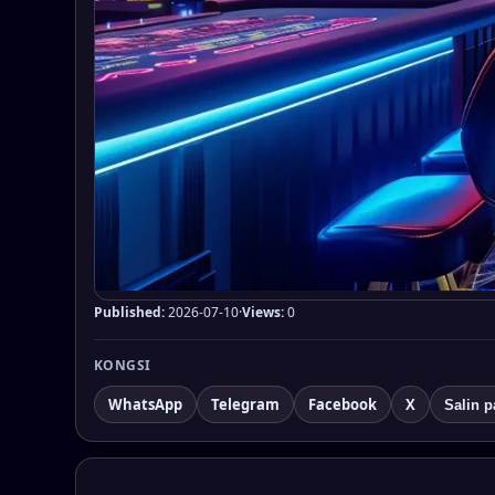
Published:
2026-07-10
·
Views:
0
KONGSI
WhatsApp
Telegram
Facebook
X
Salin p