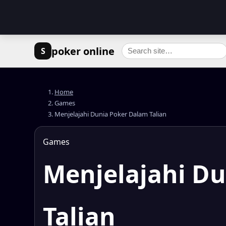
poker online
S
Search
Home
Games
Menjelajahi Dunia Poker Dalam Talian
Games
Menjelajahi D
Talian