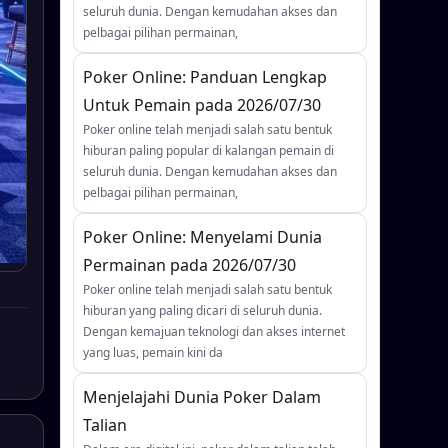
seluruh dunia. Dengan kemudahan akses dan
pelbagai pilihan permainan,
Poker Online: Panduan Lengkap
Untuk Pemain pada 2026/07/30
Poker online telah menjadi salah satu bentuk
hiburan paling popular di kalangan pemain di
seluruh dunia. Dengan kemudahan akses dan
pelbagai pilihan permainan,
Poker Online: Menyelami Dunia
Permainan pada 2026/07/30
Poker online telah menjadi salah satu bentuk
hiburan yang paling dicari di seluruh dunia.
Dengan kemajuan teknologi dan akses internet
yang luas, pemain kini da
Menjelajahi Dunia Poker Dalam
Talian