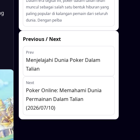
Dalam era digital ini, poker dalam talian telah
muncul sebagai salah satu bentuk hiburan yang
ng
paling popular di kalangan pemain dari seluruh
dunia. Dengan pelba
Previous / Next
Prev
Menjelajahi Dunia Poker Dalam
Talian
Next
Poker Online: Memahami Dunia
Permainan Dalam Talian
(2026/07/10)