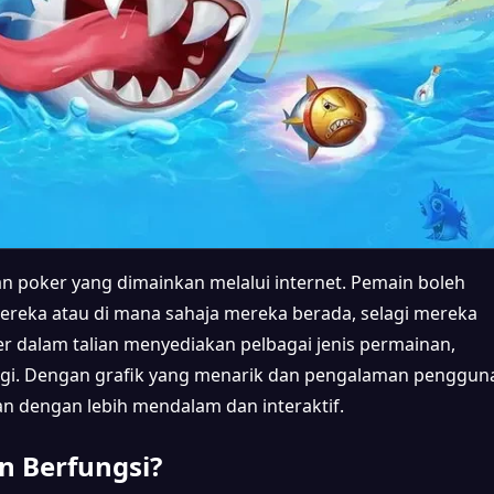
nan poker yang dimainkan melalui internet. Pemain boleh
ereka atau di mana sahaja mereka berada, selagi mereka
 dalam talian menyediakan pelbagai jenis permainan,
agi. Dengan grafik yang menarik dan pengalaman penggun
an dengan lebih mendalam dan interaktif.
n Berfungsi?