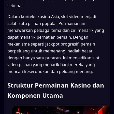
sebenar.
Dalam konteks kasino Asia, slot video menjadi
salah satu pilihan popular. Permainan ini
menawarkan pelbagai tema dan ciri menarik yang
dapat menarik perhatian pemain. Dengan
mekanisme seperti jackpot progresif, pemain
berpeluang untuk memenangi hadiah besar
dengan hanya satu putaran. Ini menjadikan slot
video pilihan yang menarik bagi mereka yang
mencari keseronokan dan peluang menang.
Struktur Permainan Kasino dan
Komponen Utama