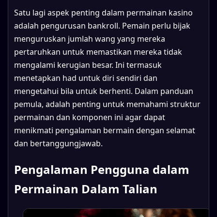
Satu lagi aspek penting dalam permainan kasino
adalah pengurusan bankroll. Pemain perlu bijak
menguruskan jumlah wang yang mereka
pertaruhkan untuk memastikan mereka tidak
mengalami kerugian besar. Ini termasuk
menetapkan had untuk diri sendiri dan
mengetahui bila untuk berhenti. Dalam panduan
pemula, adalah penting untuk memahami struktur
permainan dan komponen ini agar dapat
menikmati pengalaman bermain dengan selamat
dan bertanggungjawab.
Pengalaman Pengguna dalam
Permainan Dalam Talian