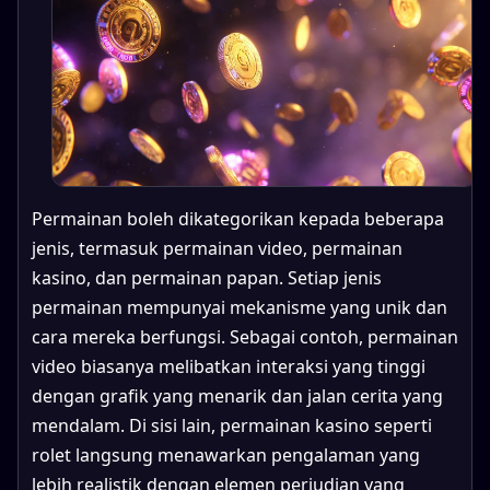
Permainan boleh dikategorikan kepada beberapa
jenis, termasuk permainan video, permainan
kasino, dan permainan papan. Setiap jenis
permainan mempunyai mekanisme yang unik dan
cara mereka berfungsi. Sebagai contoh, permainan
video biasanya melibatkan interaksi yang tinggi
dengan grafik yang menarik dan jalan cerita yang
mendalam. Di sisi lain, permainan kasino seperti
rolet langsung menawarkan pengalaman yang
lebih realistik dengan elemen perjudian yang