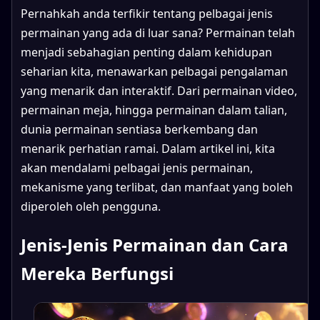
Pernahkah anda terfikir tentang pelbagai jenis
permainan yang ada di luar sana? Permainan telah
menjadi sebahagian penting dalam kehidupan
seharian kita, menawarkan pelbagai pengalaman
yang menarik dan interaktif. Dari permainan video,
permainan meja, hingga permainan dalam talian,
dunia permainan sentiasa berkembang dan
menarik perhatian ramai. Dalam artikel ini, kita
akan mendalami pelbagai jenis permainan,
mekanisme yang terlibat, dan manfaat yang boleh
diperoleh oleh pengguna.
Jenis-Jenis Permainan dan Cara
Mereka Berfungsi