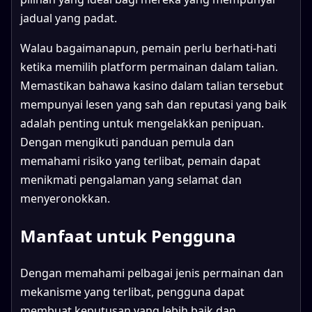
jadual yang padat.
Walau bagaimanapun, pemain perlu berhati-hati
ketika memilih platform permainan dalam talian.
Memastikan bahawa kasino dalam talian tersebut
mempunyai lesen yang sah dan reputasi yang baik
adalah penting untuk mengelakkan penipuan.
Dengan mengikuti panduan pemula dan
memahami risiko yang terlibat, pemain dapat
menikmati pengalaman yang selamat dan
menyeronokkan.
Manfaat untuk Pengguna
Dengan memahami pelbagai jenis permainan dan
mekanisme yang terlibat, pengguna dapat
membuat keputusan yang lebih baik dan