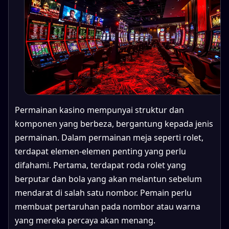
Permainan kasino mempunyai struktur dan
komponen yang berbeza, bergantung kepada jenis
permainan. Dalam permainan meja seperti rolet,
terdapat elemen-elemen penting yang perlu
difahami. Pertama, terdapat roda rolet yang
berputar dan bola yang akan melantun sebelum
mendarat di salah satu nombor. Pemain perlu
membuat pertaruhan pada nombor atau warna
yang mereka percaya akan menang.