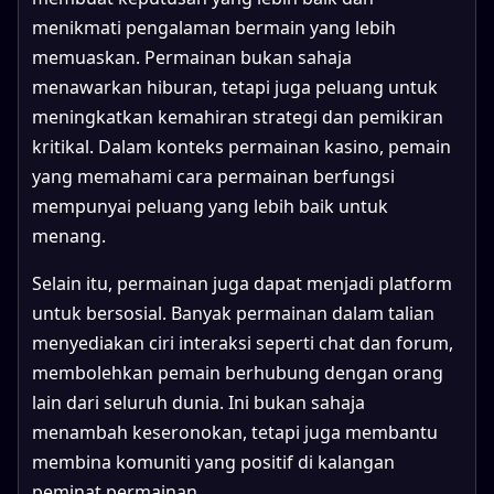
menikmati pengalaman bermain yang lebih
memuaskan. Permainan bukan sahaja
menawarkan hiburan, tetapi juga peluang untuk
meningkatkan kemahiran strategi dan pemikiran
kritikal. Dalam konteks permainan kasino, pemain
yang memahami cara permainan berfungsi
mempunyai peluang yang lebih baik untuk
menang.
Selain itu, permainan juga dapat menjadi platform
untuk bersosial. Banyak permainan dalam talian
menyediakan ciri interaksi seperti chat dan forum,
membolehkan pemain berhubung dengan orang
lain dari seluruh dunia. Ini bukan sahaja
menambah keseronokan, tetapi juga membantu
membina komuniti yang positif di kalangan
peminat permainan.