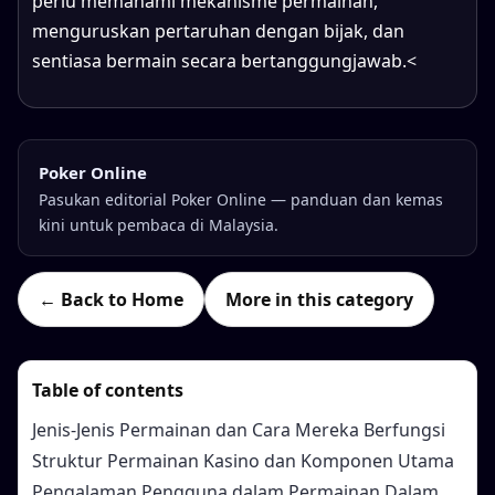
perlu memahami mekanisme permainan,
menguruskan pertaruhan dengan bijak, dan
sentiasa bermain secara bertanggungjawab.<
Poker Online
Pasukan editorial Poker Online — panduan dan kemas
kini untuk pembaca di Malaysia.
← Back to Home
More in this category
Table of contents
Jenis-Jenis Permainan dan Cara Mereka Berfungsi
Struktur Permainan Kasino dan Komponen Utama
Pengalaman Pengguna dalam Permainan Dalam