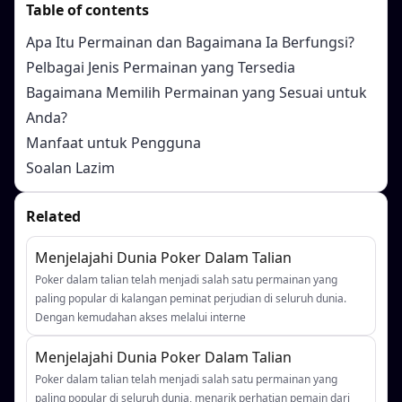
Table of contents
Apa Itu Permainan dan Bagaimana Ia Berfungsi?
Pelbagai Jenis Permainan yang Tersedia
Bagaimana Memilih Permainan yang Sesuai untuk
Anda?
Manfaat untuk Pengguna
Soalan Lazim
Related
Menjelajahi Dunia Poker Dalam Talian
Poker dalam talian telah menjadi salah satu permainan yang
paling popular di kalangan peminat perjudian di seluruh dunia.
Dengan kemudahan akses melalui interne
Menjelajahi Dunia Poker Dalam Talian
Poker dalam talian telah menjadi salah satu permainan yang
paling popular di seluruh dunia, menarik perhatian pemain dari