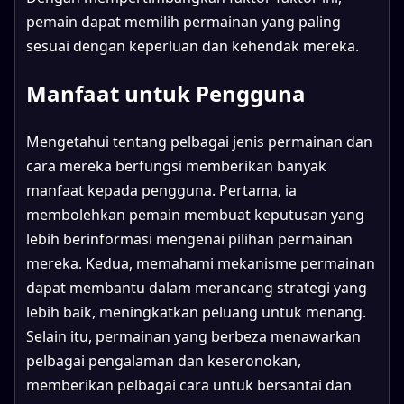
pemain dapat memilih permainan yang paling
sesuai dengan keperluan dan kehendak mereka.
Manfaat untuk Pengguna
Mengetahui tentang pelbagai jenis permainan dan
cara mereka berfungsi memberikan banyak
manfaat kepada pengguna. Pertama, ia
membolehkan pemain membuat keputusan yang
lebih berinformasi mengenai pilihan permainan
mereka. Kedua, memahami mekanisme permainan
dapat membantu dalam merancang strategi yang
lebih baik, meningkatkan peluang untuk menang.
Selain itu, permainan yang berbeza menawarkan
pelbagai pengalaman dan keseronokan,
memberikan pelbagai cara untuk bersantai dan