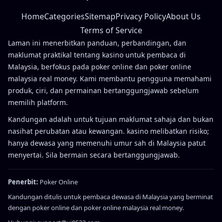
Home
Categories
Sitemap
Privacy Policy
About Us
Terms of Service
Laman ini menerbitkan panduan, perbandingan, dan
maklumat praktikal tentang kasino untuk pembaca di
Malaysia, berfokus pada poker online dan poker online
malaysia real money. Kami membantu pengguna memahami
produk, ciri, dan permainan bertanggungjawab sebelum
memilih platform.
Kandungan adalah untuk tujuan maklumat sahaja dan bukan
nasihat perubatan atau kewangan. kasino melibatkan risiko;
hanya dewasa yang memenuhi umur sah di Malaysia patut
menyertai. Sila bermain secara bertanggungjawab.
Penerbit:
Poker Online
Kandungan ditulis untuk pembaca dewasa di Malaysia yang berminat
dengan poker online dan poker online malaysia real money.