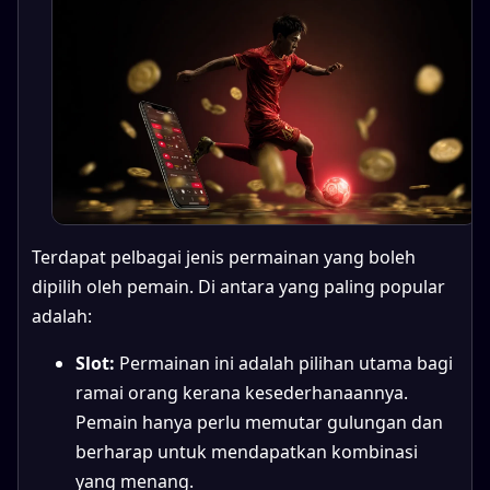
Terdapat pelbagai jenis permainan yang boleh
dipilih oleh pemain. Di antara yang paling popular
adalah:
Slot:
Permainan ini adalah pilihan utama bagi
ramai orang kerana kesederhanaannya.
Pemain hanya perlu memutar gulungan dan
berharap untuk mendapatkan kombinasi
yang menang.